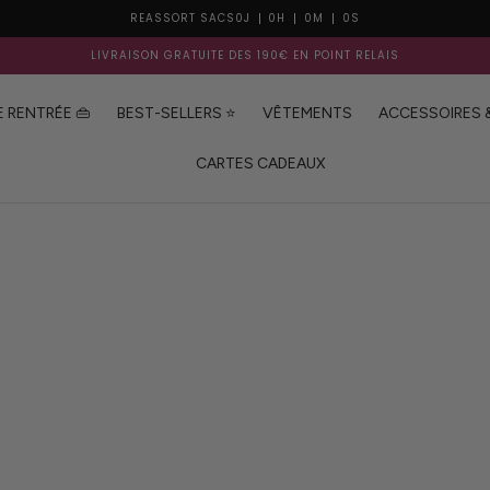
RÉASSORT SACS
0
J
0
H
0
M
0
S
LIVRAISON GRATUITE DÈS 190€ EN POINT RELAIS
E RENTRÉE 👜
BEST-SELLERS ⭐️
VÊTEMENTS
ACCESSOIRES 
CARTES CADEAUX