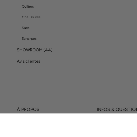
Colliers
Chaussures
Sacs
Écharpes
SHOWROOM (44)
Avis clientes
À PROPOS
INFOS & QUESTIO
Notre histoire
Aide
Notre showroom
Politique de retour