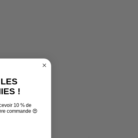
 LES
ES !
cevoir 10 % de
mière commande 😍