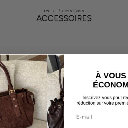
ACCUEIL
/
ACCESSOIRES
COLLECTION:
ACCESSOIRES
À VOUS
ÉCONOMI
Inscrivez-vous pour re
réduction sur votre pre
Email