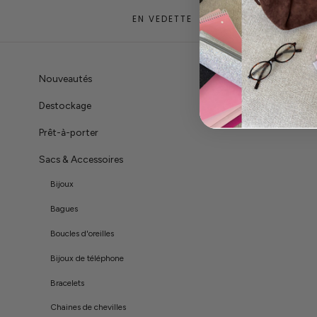
EN VEDETTE
Nouveautés
Destockage
Prêt-à-porter
Sacs & Accessoires
Bijoux
Bagues
Boucles d'oreilles
Bijoux de téléphone
Bracelets
Chaines de chevilles