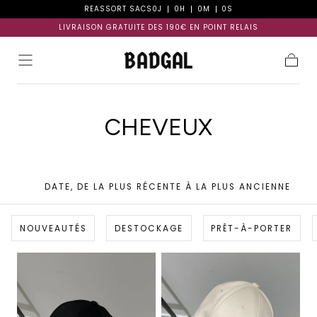
RÉASSORT SACS
0
J
0
H
0
M
0
S
Passer au
contenu
LIVRAISON GRATUITE DÈS 190€ EN POINT RELAIS
Panier
COLLECTION:
CHEVEUX
DATE, DE LA PLUS RÉCENTE À LA PLUS ANCIENNE
NOUVEAUTÉS
DESTOCKAGE
PRÊT-À-PORTER